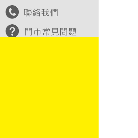
Copyright © 2016 金玉堂文具股份有限公司
JIN YUH TARNG STATIONERY CO., LTD
地址：83142 高雄市大寮區鳳屏一路729號
隱私條例
電腦版
加盟專線：07-701-3456