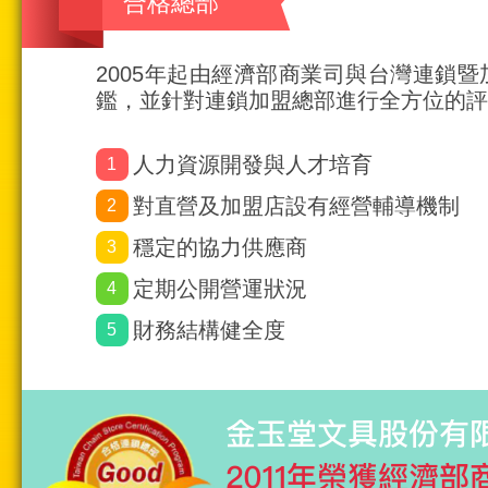
合格總部
2005年起由經濟部商業司與台灣連鎖
鑑，並針對連鎖加盟總部進行全方位的評
人力資源開發與人才培育
1
對直營及加盟店設有經營輔導機制
2
穩定的協力供應商
3
定期公開營運狀況
4
財務結構健全度
5